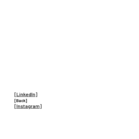
[
LinkedIn
]
[Back]
[
Instagram
]