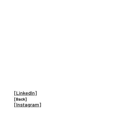
[
LinkedIn
]
[Back]
[
Instagram
]